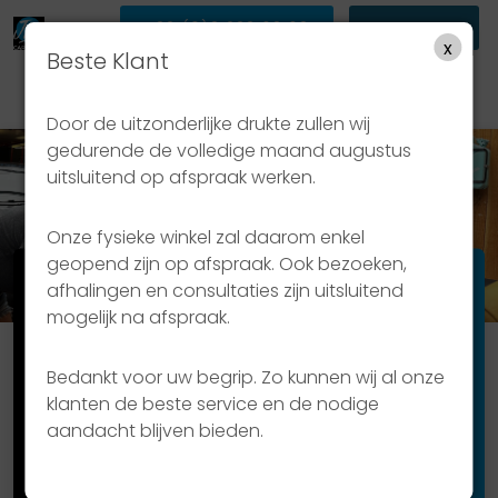
+32 (0)3 233 63 63
WEBSHOP
x
Beste Klant
Door de uitzonderlijke drukte zullen wij
gedurende de volledige maand augustus
uitsluitend op afspraak werken.
Lederbehandeling
Onze fysieke winkel zal daarom enkel
geopend zijn op afspraak. Ook bezoeken,
Onze diensten
afhalingen en consultaties zijn uitsluitend
Geef uw lederen interieur een
mogelijk na afspraak.
nieuw leven
Bedankt voor uw begrip. Zo kunnen wij al onze
klanten de beste service en de nodige
Hebt u een wagen met een lederen
aandacht blijven bieden.
interieur of stoelen maar zijn deze niet
meer fris, beschadigd of wilt u een totaal